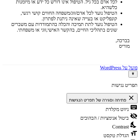
לכל אדם בכל גיל. הטיפול אינו דורש כל ידע או מיומנות
כלשהיא.
הטיפול נועד לכל אדם/זוג/משפחה החווים קושי רגשי,
קונפליקט או בעייה שאינה ניתנת לפתרון.
הטיפול נועד לתת תמיכה והכלה בהתמודדות עם משברים
שונים בתהליכי החיים, בהקשר האישי,זוגי או משפחתי.
בברכה,
מוריס
פועל על WordPress
תפריט נגישות
close
פתיחה וסגירה של תפריט הנגישות
keyboard
ניווט מקלדת
visibility_off
ביטול אנימציות / הבהובים
nights_stay
Contrast
format_size
הגדלת טקסט