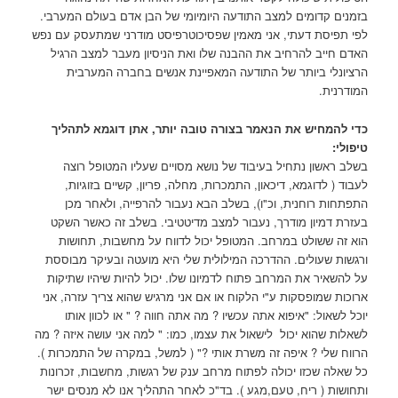
בזמנים קדומים למצב התודעה היומיומי של הבן אדם בעולם המערבי.
לפי תפיסת דעתי, אני מאמין שפסיכוטרפיסט מודרני שמתעסק עם נפש
האדם חייב להרחיב את ההבנה שלו ואת הניסיון מעבר למצב הרגיל
הרציונלי ביותר של התודעה המאפיינת אנשים בחברה המערבית
המודרנית.
כדי להמחיש את הנאמר בצורה טובה יותר, אתן דוגמא
לתהליך
טיפולי:
בשלב ראשון נתחיל בעיבוד של נושא מסויים שעליו המטופל רוצה
לעבוד ( לדוגמא, דיכאון, התמכרות, מחלה, פריון, קשיים בזוגיות,
התפתחות רוחנית, וכ"ו), בשלב הבא נעבור להרפייה, ולאחר מכן
בעזרת דמיון מודרך, נעבור למצב מדיטטיבי. בשלב זה כאשר השקט
הוא זה ששולט במרחב. המטופל יכול לדווח על מחשבות, תחושות
ורגשות שעולים. ההדרכה המילולית שלי היא מועטה ובעיקר מבוססת
על להשאיר את המרחב פתוח לדמיונו שלו. יכול להיות שיהיו שתיקות
ארוכות שמופסקות ע"י הלקוח או אם אני מרגיש שהוא צריך עזרה, אני
יוכל לשאול: "איפוא אתה עכשיו ? מה אתה חווה ? " או לכוון אותו
לשאלות שהוא יכול לישאול את עצמו, כמו: " למה אני עושה איזה ? מה
הרווח שלי ? איפה זה משרת אותי ?" ( למשל, במקרה של התמכרות ).
כל שאלה שכזו יכולה לפתוח מרחב ענק של רגשות, מחשבות, זכרונות
ותחושות ( ריח, טעם,מגע ). בד"כ לאחר התהליך אנו לא מנסים ישר