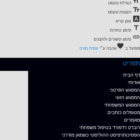
format_size
הגדלת טקסט
text_fields
הקטנת טקסט
font_download
גופן קריא
title
סימון כותרות
link
סימון קישורים ולחצנים
favorite
מופעל ב
אהבה
ע״י
עמית מורנו
תפריט
דף הבית
אודותי
המפגש הפרטני
המפגש הזוגי
המפגש המשפחתי
מטופלים כותבים
מאמרים
רוברט רדפורד בטיפול משפחתי
הפסיכותרפיסט ההוליסטי כשמאן מודרני