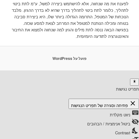
לפענח את מה שנחווה, אלא להישתמש ביצירה למשל, ע"מ לתת ביטוי
לתהליך, כלומר לתת ביטוי לתהליך בדרך שהיא לא בדרך ההגיון. מלבד
הנוכחות של המטפל, התרומה הגדולה ביותר שלו, היא ביצירת סביבה
בטוחה ומכילה הנותנת למטופל את המרחב לצאת למסע שכזה.
בפגישה הבאה ננסה לתת מילים והגיון למה שנחווה ולמצוא את החיבור
והאינטגרציה לתודעה היומיומית.
פועל על WordPress
תפריט נגישות
close
פתיחה וסגירה של תפריט הנגישות
keyboard
ניווט מקלדת
visibility_off
ביטול אנימציות / הבהובים
nights_stay
Contrast