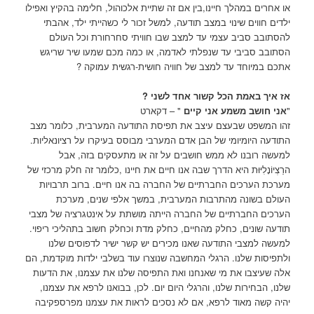
או אחרים במהלך חיינו,בין אם זה שתיית אלכוהול, חלימה בהקיץ ואפילו
ילדים חווים שינוי במצב תודעה, למשל זכור לי כשהייתי ילד, אהבתי
להסתובב סביב עצמי עד למצב שבו חוויתי סחרחורת וכל העולם
הסתובב סביבי עד שנפלתי לאדמה, או כמה מכם שמעו שיר שריגש
אתכם במיוחד עד למצב של חוויה חושית-רגשית עמוקה ?
אז איך באמת הכל קשור אחד לשני ?
"
אני חושב משמע אני קיים
" – דקארט
זהו המשפט שבעצם עיצב את תפיסת התודעה המערבית, כלומר מצב
התודעה היומיומי של הבן אדם המערבי מבוסס בעיקרו על רציונאליות.
למעשה רובנו לא ממש חושבים על זה או מתעסקים בזה, אבל
הרַצְיוֹנָלִיּוּת היא הדרך שבה אנו חיים את חיינו ,כלומר זה חלק מרכזי של
מערכת הערכים החברתיים של החברה בה אנו חיים. ברוב תרבויות
העולם בשונה מהתרבות המערבית, במשך אלפי שנים, מערכת
הערכים החברתיים של החברה הייתה מושתת על אינטגרציה של מצבי
תודעה שונים, כחלק מהחיים, כחלק מדת וכחלק חשוב בתהליכי ריפוי.
למעשה למצבי התודעה שאנו מכירים יש קשר ישיר לדפוסים שלנו
ולתפיסות שלנו. הרגלי המחשבה שנוצרו עוד בשלבי ילדות מוקדמת, הם
אלה שעיצבו את מי שאנחנו ואת התפיסה שלנו את עצמנו, את הדעות
שלנו, הבחירות שלנו, והרגלי היום יום. לכן, בבואנו לרפא את עצמנו,
יהיה קשה מאוד לרפא, אם לא נסכים לראות את עצמנו מפרספקיבה