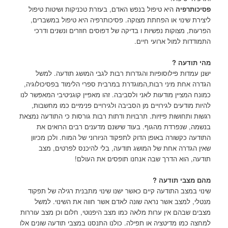
פסיכותרפיה
היא טיפול בנפש האדם, בעזרת טכניקות ושיטות טיפול
ליצירת שינוי או הפחתת מצוקה. פסיכותרפיה היא טיפול במשברים,
הפרעות, מצוקות נפשיות ו בדיקה של דפוסים חוזרים ונשנים ודרכי
התמודדות למול ארועי חיים.
מהי תודעה ?
ישנן עמדות פילוסופיות והגדרות רבות לגבי המושג תודעה. למשל
הגדרה אחת מיני רבות,המוגדרת במרבית ספרי הלימוד בפסיכולוגיה,
כמונח המציין מודעות לאני ולסביבה. זהו מאפיין קוגניטיבי המאפשר לנו
להיות מודעים לגירויים מן הסביבה ולגירויים פנימיים כמו מחשבות,
רגשות ותחושות פיזיות. תרבויות ודתות רבות גורסות כי התודעה נמצאת
בנשמה, שנפרדת מהגוף. בעוד שישנם מדענים רבים הרואים את
התודעה כקשורה באופן הדוק לתפקוד הניורוני של המוח. ולכן מכיוון
שאין הגדרה אחת של המושג תודעה, בלי להיכנס לפרטים, מצב
תודעה, הוא הדרך שבה אנחנו תופסים את העולם!
מהם מצבי תודעה ?
שינוי במצב התודעה קיים כאשר ישנו שינוי מתבנית רגילה של תפקוד
מנטלי, למצב אשר נראה שונה לאדם אשר חווה את השינוי. למשל
מצבים שבהם אין ערות מלאה כמו מצב היפנוטי, חלום וכן מצב עוררות
למחצה כמו מדיטציה או תפילה. כולנו התנסנו במצבי תודעה שונים אלו