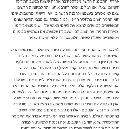
אחרת. התבוננות חדשה מפרספקיבה אחרת ששונה ממצב התודעה
היומיומי שאליו אנו רגילים, יכולה לקרב אותנו יותר למקומות חדשים
שאנו לא מכירים בעצמנו ולהבנת הקשר בין גוף, רגשות ומחשבות. שינוי
הוא תהליך חשוב בתהליך הריפוי ולכן לעבודה עם מצבי תודעה שונים
המאפשרים לבן-אדם למצוא את השינוי האישי שלו, יש פוטנציאל ריפוי
וצמיחה רוחנית, אך חשוב לציין שעבודה שכזאת, אם נשתמש בביטויים
מטאפוריים משולה לשער, חלון, גשר והיא לא המעות עצמה.
למעשה מה שבאמת חשוב זה התודעה היומיומית שלנו והטרנספורמציה
והאינטגרציה שאנו עושים לאחר שהגענו לתובנות על עצמנו. מלבד
השינוי, רעיון הריפוי מבוסס על האמונה שלכל אחד מאיתנו יש חלקים
רבים בהוויה, שאיתם יש לנו קשר מועט( כמו חלומות ) או בכלל אין
קשר. בעבודה טיפולית המבוססת על התכוונות, התבוננות, בעזרת
כלים כמו הילינג,דמיון מודרך ונשימות, אנו יכולים לפתח את המודעות
ואת הקשר עם חלקים אלה. חלקים אלה בעצם יוצרים את החוויה שלנו
את עצמנו, את גבולות התודעה ואת המרחב הפוטנציאלי שלנו לצמיחה.
היבט מאוד חשוב בתהליך הריפוי, הוא חיזוק הקשר עם עם הלא מודע,
ואכן העבודה עם מצבי תודעה שונים משמשת כמעין גשר בין מודע ולא
מודע, גוף נפש. הקטבים האלו הם טיבעיים והם בעצם חלק חשוב
בהתפתחות שלנו. הבעיה היא שהחברה המערבית איבדה את התפיסה
ההוליסטית של איחוד בין הקטבים, ופה נכנסת לתמונה, העבודה
הטיפולית שיכולה לקשר אותנו בין תודעת האחדות שהייתה נהוגה