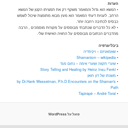
הערות
• הנושא הוא גדול והמאמר משקף רק את תמציתו הקטן של הנושא
הרחב. לעניות דעתי המאמר הוא מעין מבוא מתומצת שיכול לשמש
כבסיס לכתיבה רחבה יותר.
• לא כל הדברים שכתבתי מבוססים על מקורות מוסמכים , הרבה
מהדברים הכתובים מבוססים על החוויה האישית שלי.
ביבליוגרפיה
•
שאמאניזם – ויקיפדיה
Shamanism – wikipedia
•
•
שערי תקווה ושערי אימה – נחום מגד
Story Telling and Healing by Heinz Insu Fenkl
•
•
משנתו של דון חואן
by Dr.Hank Wesselman, P.h.D Encounters on the Shaman's
•
Path
Tapirapé – André Toral
•
פועל על WordPress