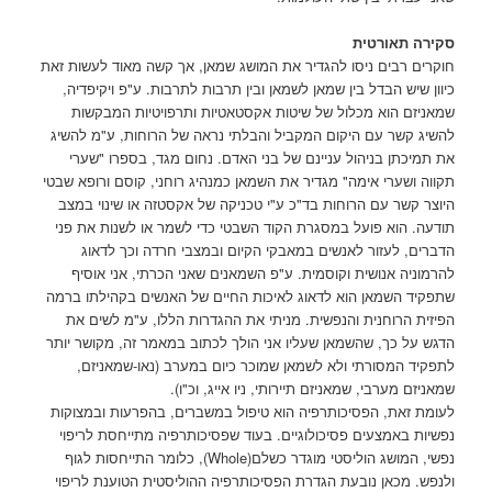
סקירה תאורטית
חוקרים רבים ניסו להגדיר את המושג שמאן, אך קשה מאוד לעשות זאת
כיוון שיש הבדל בין שמאן לשמאן ובין תרבות לתרבות. ע"פ ויקיפדיה,
שמאניזם הוא מכלול של שיטות אקסטאטיות ותרפויטיות המבקשות
להשיג קשר עם היקום המקביל והבלתי נראה של הרוחות, ע"מ להשיג
את תמיכתן בניהול עניינם של בני האדם. נחום מגד, בספרו "שערי
תקווה ושערי אימה" מגדיר את השמאן כמנהיג רוחני, קוסם ורופא שבטי
היוצר קשר עם הרוחות בד"כ ע"י טכניקה של אקסטזה או שינוי במצב
תודעה. הוא פועל במסגרת הקוד השבטי כדי לשמר או לשנות את פני
הדברים, לעזור לאנשים במאבקי הקיום ובמצבי חרדה וכך לדאוג
להרמוניה אנושית וקוסמית. ע"פ השמאנים שאני הכרתי, אני אוסיף
שתפקיד השמאן הוא לדאוג לאיכות החיים של האנשים בקהילתו ברמה
הפיזית הרוחנית והנפשית. מניתי את ההגדרות הללו, ע"מ לשים את
הדגש על כך, שהשמאן שעליו אני הולך לכתוב במאמר זה, מקושר יותר
לתפקיד המסורתי ולא לשמאן שמוכר כיום במערב (נאו-שמאניזם,
שמאניזם מערבי, שמאניזם תיירותי, ניו אייג, וכ"ו).
לעומת זאת, הפסיכותרפיה הוא טיפול במשברים, בהפרעות ובמצוקות
נפשיות באמצעים פסיכולוגיים. בעוד שפסיכותרפיה מתייחסת לריפוי
נפשי, המושג הוליסטי מוגדר כשלם(Whole), כלומר התייחסות לגוף
ולנפש. מכאן נובעת הגדרת הפסיכותרפיה ההוליסטית הטוענת לריפוי