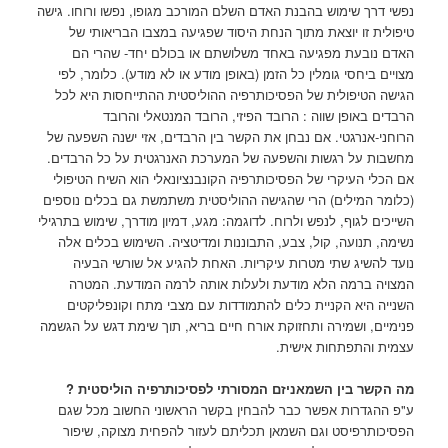
נפשי דרך שימוש בהבנת האדם השלם המורכב מגופו, נפשו ורוחו. גישה
טיפולית זו יוצאת מתוך הנחת היסוד שפגיעה במצבו הבריאותי של
האדם נובעת מפגיעה באחד משלושתם או בכולם יחד- שהרי הם
מצויים ביחסי גומלין כל הזמן (באופן מודע או לא מודע). כלומר, לפי
הגישה הטיפולית של הפסיכותרפיה ההוליסטית ההתייחסות היא לכל
הרבדים באופן שווה : הרובד הפיזי, הרובד המנטאלי והרובד
הרוחני-אנרגטי. אם נבחן את הקשר בין הרבדים, אזי ישנה השפעה של
מחשבות על רגשות והשפעה של המערכת האנרגטית על כל הרבדים.
אם הכלי העיקרי של הפסיכותרפיה הקונבנציונאלי הוא השיח הטיפולי
(כלומר המילים) הרי שהגישה ההוליסטית משתמשת גם בכלים נוספים
השייכים לגוף, לנפש ולרוח. לדוגמה: מגע, דמיון מודרך, שימוש בתרגילי
נשימה, תנועה, קול, צבע, התבוננות ומדיטציה. השימוש בכלים אלה
נועד להשיג שתי מטרות עיקריות. האחת להגיע אל שורשי הבעיה
המצויה ברמה הלא מודעת ולעלות אותה לרמה המודעת. המטרה
השנייה היא הקניית כלים להתמודדות עם מצבי מתח וקונפליקטים
פנימיים, ושמירה ותחזוקת אורח חיים בריא, תוך שימת דגש על הגשמה
עצמית והתפתחות אישית.
מה הקשר בין השמאניזם המסורתי לפסיכותרפיה הוליסטית ?
ע"פ ההגדרות אפשר כבר להבחין בקשר הראשוני החשוב מכל שגם
הפסיכותרפיסט וגם השמאן תכליתם לעזור להפחית מצוקה, שיפור