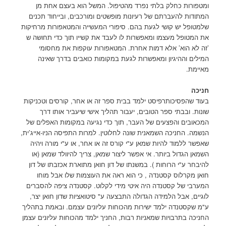
ומטפורות כחלק בלתי נפרד מהטיפול. המשל הוא בעצם אחת מן
המתודות להעברתם של רעיונות מופשטים ומורכבים, ובייחוד תכנים
שלמטופל יש קושי לגעת בהם. סיפורי המעשייה והמטאפורות מרחיקות
את המטופל מעצמו ומאפשרות לו לעבד את קשייו תוך כדי תחושה ש
’זה לא הוא’ אלא דמות אחרת. המטאפורות עוקפות את מחסומי
המילים וההיגיון ומאפשרות לגעת במקומות כואבים בדרך שאינה
מאיימת.
חניכה
בעוד שהפסיכותרפיסט ילמד בבית ספר זה או אחר, קורסים וטכניקות
שונות. ובבתי ספר הטובים, יעבור תהליך אישי שיעביר אותו דרך
המכאובים והפצעים של העבר, תוך כדי נגיעה במקומות האפלים של
הנשמה. החניכה השמאנית שונה לחלוטין. למרות התפיסה הניו-אייג’ית,
שאפשר ללמוד להיות שמאן ע"י קורס זה או אחר, או ע"י מורה ויהיה
השמאן הגדול ביותר. אי אפשר ליצור שמאן, צריך להיוולד שמאן (או
להיבחר ע"י הרוחות ). במשנתו של דון חואן מתוארת אכזבתו של דון
חואן מקרלוס קסטנדה , כי הוא ראה את העוצמות שלו אבל מוחו
המערבי של קסטנדה היה איטי מידי לקלוט. קסטנדה ציפה להסברים
לוגיים, אבל הלמידה הגדולה התבצעה ע" סיטואציות שדון חואן יצר,
ע"מ שקסטנדה ילמד ישירות מהכוחות עליונים עצמם. ובאמת בתהליך
החניכה בתרבויות שמאניות רבות, החניך ילמד מהכוחות עליונים עצמן