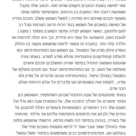
עוזר לאישה בשעת הכאבים הקשים שהיא חווה. הכאב שלה מקבל
משמעות רחבה יותר כמאבק בין הרוחות, וכשהסיפור מלווה אותה
ומשקף תכנים שאיתם היא מזדהה ( למשל השמאן משלב תכנים מחייה
של האישה במאבקו של השמאן כנגד הרוח הרעה הגורמת סבל רב
לאם ולתינוק), כאשר השמאן לצידה וסיפור המאבק מסופר ( ומוצג )
לטובת האם, ההשפעה על גופה היא מיידית, וכך היא יכולה להרפות ואז
הלידה קלה יותר. במקרה זה אפשר לראות שהשמאן מקשר בין החלק
המודע והלא מודע של המטופל. גם השמאן וגם הפסיכותרפיסט ינסו
להעלות קונפליקטים והתנגדויות מהלא מודע למודע. באותה צורה
שהטקס השמאני התחיל בסיפור ושירה המשלבים תכנים אישיים
מעולמה של האם, כך גם הפסיכותרפיסט יעבוד עם תכנים מעולמו של
המטופל במהלך טיפול. בפסיכותרפיה אנחנו מדברים על מודע ולא
מודע , לעומת זאת בשאמניזם אנו מדברים על עולם הרוחות ועולם
הבני אדם.
באחד מהטקסים של שבט ההויצ'ול שבהם השתתפתי, השאמאן ניגן
וסיפר סיפורים על תהליך החניכה שלו, על המסורת שבה הוא גדל ועל
השבט שלו. דרך הסיפורים, המטאפורות והמסרים יכולתי להתבונן על
החיים שלי ולבחון את הדפוסים והתפיסות עליהם אני גדלתי. מהחוויה
שלי בשירה, בנגינה ובסיפור היה משהו מרפא. הרגשתי שהשמאן מלווה
אותי בתהליך שאני עובר ועוזר לי לרפא מקומות כואבים מחיי שלי.
בעולמנו אנו, פסיכותרפיסטים רבים משתמשים בסיפורי משל ונמשל