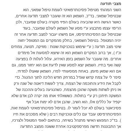
מצבי תודעה
השוני המהותי מטיפול פסיכותרפואיטי לעומת טיפול שמאני, הוא
שבטיפול שמאני, בד"כ, השמאן הוא זה שעובר למצבי תודעה אחרים,
כאשר הגישה היא שהבעיה בעולם הפיזי מקורה בעולם שמעבר, ולכן
הריפוי עצמו מתבצע ע"י מסע של השמאן לעולם שמעבר, בעוד
שבטיפול עם הפסיכותרפיסט, אם מישהו יעבור למצב תודעה אחר זה
יהיה המטופל. בטיפול השמאני, בחלק מהמקרים גם המטופל יחווה
שינוי מצב תודעה ( ע"י שימוש בטכניקות שונות : מוזיקה, תנועה, צמחים
וכ"ו ), אך ברוב המקרים השמאן הוא זה שיוצא למסעות אל מימדים
אחרים. מה שעובר על השמאן בזמן האירוע, עלול לעלות לו בפציעה
קשה ואף בחייו. השמאן יוצא למסע שאין לדעת אם הוא יחזור ממנו, גם
אם הוא שמאן מיומן. באחת ממסעותיי לפרו, השמאן שאצלו למדתי,
סיפר לי על צמח קדוש שגדל במרחק חודש הליכה לתוך הג'ונגל. כדי
לקבל את הידע והחוכמה של הצמח, צריך לעשות דיאטה של שנה ורק
אז ניתן לשתות משקה שהוכן מהצמח, כשהנגיעה בעלים וההכנה של
המשקה תיתכן רק ע"י בתולות. כששאלתי אותו מה יקרה לבן אדם שלא
יקפיד על כללים אלו, הוא השיב, שהבן אדם לא ימות אבל אף
פסיכיאטר בעולם לא יוכל לעזור לו. בטיפול פסיכותרפואיטי לעומת זאת,
הפסיכותרפיסט עובד עם כלים וטכניקות רבים ( שלא מסכנים את חייו
). בד"כ המפגש האישי מתנהל בשיחה, בהתאם לאופי המטופל ולצרכיו,
אך התבוננות חדשה מפרספקטיבה אחרת ששונה ממצב התודעה