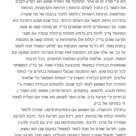
ולא ע"י מורה זה או אחר. התפקיד של המורה שמאן הוא לסייע לקדם
את הקשר בין החניך לעולם הרוחות ( הרוחות הקדמוניות, הרוחות
המרפאות, הרוחות העוזרות ) ולעזור לחניך בהבנה של מה שקורה,
בהדרכה וחיזוק הקשר עם העולם הרוחני. בכל שבט ושבט החניכה היא
שונה, אך המועמדים להיות שמאנים בד"כ חוו מחלה קשה או מוות.
המועמד צריך להיות ניכן בדמיון מפותח וביכולת עבודה עם מצבי
תודעה שונים בד"כ יכולות אלו מתפתחות ע" מחלה קשה או התנסות
בחווית מוות. לא כל מי שחווה התנסות עם "מלאך המוות" זוכה לספר
על כך, אך אלה שכן זכו, התנסות זאת יוצרת מערכת יחסים עמוקה עם
המוות, הטבע, עולמות עליונים ועולמות תחתונים. בכל תרבות
שאמאנית הבחירה במועמד מתבצעת בצורה שונה, אך בד"כ המשותף
לכל תרבות שכזו, הוא ההסכמה שבעלי העוצמות נבחרים ע"י כוחות
עליונים. לעיתים הבחירה נעשית ע"י "המתת השמאן" כדי שלאחר
התחייה יוכל השמאן לעזור לבני שבטו, ולפעמים הבחירה נעשית ע"י
כוחות הטבע. לדוגמא, במקסיקו, הגראניסרוס ( שמאני מזג האוויר ),
נבחרים ע"י פגיעת ברק. אדם הופך לשמאן מזג אוויר אם הצליח לצאת
חי בפגיעה של ברק.
בתהליך ההכשרה, גם השמאן וגם הפסיכותרפיסט, יצטרכו ללמוד
ולפתח יכולות של נוכחות, דמיון, ריכוז נכון, תודעת העד, חיבור לקרקע
ושמירה על מרכז. לדעתי, פסיכותרפיסט טוב חייב גם להכיר ולהבין
מצבי תודעה שונים על מנת לעזור למטופל במקום שבו הוא נמצא,
למשל: מטופל שעובר טיפול בנשימה מעגלית, וחווה מצב תודעה אחר