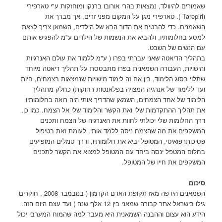
שאמורים להיוולד, נמצאות בהרי אורובו ברנקו ומוחזקות ע"י טארפירי
(Tarepiri ). טארפירי מגן על המקום מפני זרים, אך מברך את
השאמנים. כדי להבטיח את הדור הבא של הילדים, השמאן צריך לצאת
למסע בחלומותיו, ולהביא את הנשמות של הילדים ע"מ להפגיש אותם
עם הנשים של השבט.
בתהליך הדיאטה שאני עברתי בפרו ( ע"מ ללמוד את עולם האנרגיות
והישויות, העבודה השמאנית בפרו מתבססת על תהליך דיאטה מיוחד
שתלוי בסוג הלימוד, בין אם זה לימוד מישויות שנמצאות בצמחים, חיות
ועד ללימוד של אנרגיה המצויה בפלאנטות רחוקות) כחלק מתהליך
הלימוד של אחד הצמחים, השמאן שהדריך אותי היה רואה בחלומותיו
את תהליך ההתקדמות שלי ואת הקשר והלימוד שלי אל הצמח. כמו כן,
דרך החלומות שלי יכולתי לחוות את האנרגיה של הצמח ותכנים
המשקפים את מה שהצמח ניסה ללמד אותי. לעומת זאת בטיפול
פסיכותרפואיטי, המטופל יביא את חלומותיו, ודרך סמלים המופיעים
בחלום המטפל ינסה ביחד עם המטופל למצוא את הקשר לתכנים
המשקפים את חייו של המטופל.
סיכום
השמאנים היו פה מאז תקופת האדם הקדמון ( בנובמבר 2008 , חוקרים
גילו בישראל אתר קבורה שמאני בין 12 אלף שנה ) ועד עצם היום הזה.
הידע הוא עצום וההבנה השמאנית היא מעבר למה שהמוח המערבי יכול