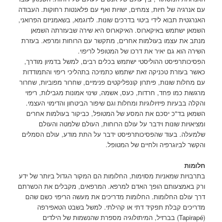
עם אנרגיה של חיות, צמחים, ישויות ואף עם פלאנטות רחוקות. העבודה
האנרגטית תבוא לידי ביטוי בדרכים שונות. לדוגמא, בשאמניזם הפרואני,
השמאן ישתמש באיקארוס. האיקארוס היא שירה שבעזרתה השמאן
מנתב את עצמו בעולמות אחרים, מתקשר עם הרוחות ומרפא. בעזרת
השירה הוא גם יאיר את דרכו של המטופל לריפוי.
הפסיכותרפיסט ההוליסטי ישתמש בכלים רבים, למשל בדמיון מודרך,
כאשר בעזרת טכניקה זאת ישתמש כתמיכה בתהליכי ריפוי והתמודדות
עם מחלות שונות, פיתרון קונפליקטים פנימיים, שחרור מפוביות, שחרור
מרגשות כמו פחד, חרדות, כעס, אשמה, שינוי אמונות מגבילות, ריפוי
והקלה בבעיות פיזיולוגיות ומחלות וגם שיפור הביטחון והדימוי העצמי.
השמאן בד"כ יסכם את המסע של המטופל, כביקור בעולמות אחרים
ומציאויות שונות וידבר על עולם הרוחות, העולם שלמטה והעולם
שלמעלה. בעוד שהפסיכותרפיסט ידבר על התת מודע, עולם הסמלים
והקשר לביוגרפיה ולחיים של המטופל.
חלומות
בתרבויות שמאניות מסוימות, החלומות הם המקור הגדול ביותר של ידע
ורק באמצעותם הופך האדם למרפא. המרפאים, מקבלים את הכשרתם
דרך עולם החלומות. החלומות מדריכים את מעשה הריפוי כשם שהם
מדריכים קבלת תפקיד דתי או קהילתי. למשל בשבט הטאפירפה
(Tapirapé) בברזיל, המיתולוגיה מספרת שהנשמות של הילדים