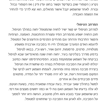
נקרע ( הקופורי שוכן בקודקוד וקשור בחוט עדין ודק ) ואז הקופורי נבהל
ובורח. לאחר שהשמאן יקבל אישור מהאלים, הוא יצא לדרך כדי להחזיר
את הנשמה האבודה.
המרחב הטיפולי
למרחב הטיפולי יש קשר ישיר לחוויה שהמטופל יחווה במהלך הטיפול.
תוכן החוויה יושפע מהמרחב הפיזי ומצורת ההתכוונות, האמונה, הציפיות
והקשר התרבותי והרוחני וגם מהחיים הפנימיים והחיצונים של המטופל.
לדוגמא האדם המערבי שבמהלך חייו חי בסביבה אורבנית ומושפע
מטלוויזיה, סרטים, פרסומות, זיהום אוויר, רעש וכ"ו, בבואו לטיפול
בדמיון מודרך בקליניקה בעיר, יחווה חוויה שונה מהאינדיאני שבא לטיפול
בביקתה של השמאן שממוקמת בטבע. הפסיכותרפיסט יעשה כמיטב
יכולתו לארגן את הסביבה הטיפולית בצורה כזו שתשרת את הטיפול
ביצירת סביבה נעימה נוחה ומרגיעה, לעומתו השמאן ידאג לניקוי של
המקום מאנרגיות רעות, אך לא יהיה מוטרד יתר על המידה, מתנאים
פיזיים סביבתיים אלו או אחרים.
למשל בתהליך שאני עברתי, בעת עבודה שמאנית בפרו, בשעת הטקס,
לא עלה בדעתו של השמאן האם נוח לי או כמה יתושים מוצצים את דמי.
כיוון שהשמאן עובד בטבע והוא חלק מהטבע, הגישה היא יותר לסמוך
על הסביבה, ולא לארגן את הסביבה כך שתתאים למטופל.