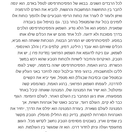
לכל הרבדים השונים. בבואו של הפסיכותרפיסט לטפל באדם, הוא ינסה
לחבר בין התחושות המחשבות והרגשות, להביא את האדם להרמוניה
ואיזון ולעזור לו לעורר את כוחות הריפוי הטבעיים שלו ולהפוך כוחות אלו
לזמינים בכול עת שהמטופל בוחר בכך. גם בטיפול וגם בעבודה
שמאנית, המסע הוא אל הלא נודע. השמאן והפסיכותרפיסט הולכים
בדרך מסוכנת ולא ידועה. לכל אחד מהם יש את הכלים שילוו אותו
במסע. לפסיכותרפיסט יש המרחב הבטוח, הנוכחות שאותה הוא מביא,
הכלים שאיתם הוא עובד ( הילינג, דמיון, קלפים וכ"ו ) והלב האינסופי.
לשמאן, עם ניקח לדוגמא את השמאן הפרואני (מדינת פרו ), יש את
הטבק, האיקרוס והחיבור לישויות ולכוחות הטבע שהוא רכש במשך
הכשרתו. ברגע האמת, הפסיכותרפיסט ישהה בדממה, יקשיב לגופו
לליבו ולמחשבותיו, ברגעי פחד ובילבול ינסה להיזכר באני העליון שלו
ובמטפל שבו ובסיבות שבגללן הוא מטפל, ואף יביא את הקשיים
להדרכה, לעומתו השמאן הפרואני, ברגע האמת, כשהמסע קשה
ומיטלטל, הוא ישיר את המנגינה שלו, המנגינה שאותה קיבל באחד
ממסעותיו, אותו ניגון המחבר בין העולם האחר, לעולם היומיומי. הגוף
כבר לא קיים, העולם רועד, ערבוב כאוטי של אנרגיות וישויות, אך
המנגינה לעולם נשארת. בעזרת המנגינה הוא יפלס את הדרך, יחזיר את
האנרגיות הסוררות למקומן, בדיוק כמו החלילן מהמלין. הטבק מקשר
בין שמיים וארץ, בשבטים מסוימים הטבק נחשב לקדוש מכל. העשן
מתעופף ועולה וניתן לחדור דרכו. הוא זה שמגשר בין העולמות. הוא