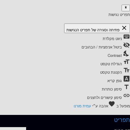
תפריט נגישות
close
פתיחה וסגירה של תפריט הנגישות
keyboard
ניווט מקלדת
visibility_off
ביטול אנימציות / הבהובים
nights_stay
Contrast
format_size
הגדלת טקסט
text_fields
הקטנת טקסט
font_download
גופן קריא
title
סימון כותרות
link
סימון קישורים ולחצנים
favorite
מופעל ב
אהבה
ע״י
עמית מורנו
תפריט