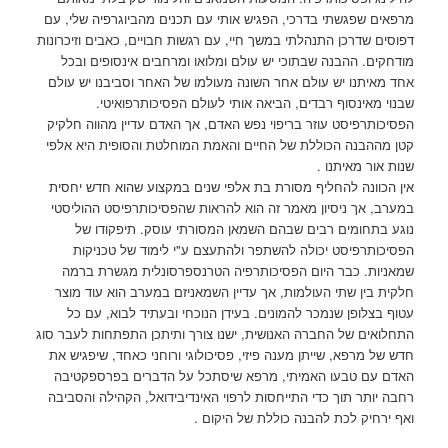
מרפאים שפגשתי בדרכי, הפגיש אותי עם תכנים מהביוגרפיה שלי, עם
דפוסים שדרכן התנהלתי במשך חיי, עם רגשות חבויים, כאבים וזיכרונות
מודחקים. ההבנה שבתוכי יש עולם ומלואו ומרחבים אינסופים ובכל
אחד מאיתנו יש עולם אחר השונה מעולמו של האחר וסביבנו יש עולם
שבנוי מאינסוף רבדים, הביאה אותי לעולם הפסיכותרפואיטי.
הפסיכותרפיסט עוזר בריפוי נפש האדם, אך האדם עדיין מהווה חלקיק
קטן מההבנה הכוללת של החיים והאמת המוחלטת והסופית היא אלפי
שנות אור מאיתנו .
אין הכוונה להחליף מסורת בת אלפי שנים במקצוע שהוא חדש יחסית
במערב, אך ניסיון מאמר זה הוא להראות שהפסיכותרפיסט ההוליסטי
נוגע בתחומים רבים שבהם השמאן המסורתי עוסק. תיפקודו של
הפסיכותרפיסט יכולה להשתפר ולהתעצם ע"י לימוד של טכניקות
שמאניות. כבר היום הפסיכותרפיה הטרנספרסונלית מגשרת ברמה
חלקית בין שתי העולמות, אך עדיין השמאניזם במערב הוא עוד מוצר
עטוף בצלופן שנמכר להמונים. בעידן הנוכחי ובעתיד לבוא, עם כל
התחלואים של החברה האנושית, ישנו צורך ותיתכן התפתחות לעבר סוג
חדש של מרפא, שייתן מענה פיזי, פסיכולוגי ורוחני כאחד, שיפגיש את
האדם עם טבעו האמיתי, מרפא שיסתכל על הדברים בפרספקטיבה
רחבה יותר תוך כדי התייחסות לרפוי האינדיבידואל, הקהילה והסביבה
ואף ירחיק לכת להבנה כוללת של היקום .