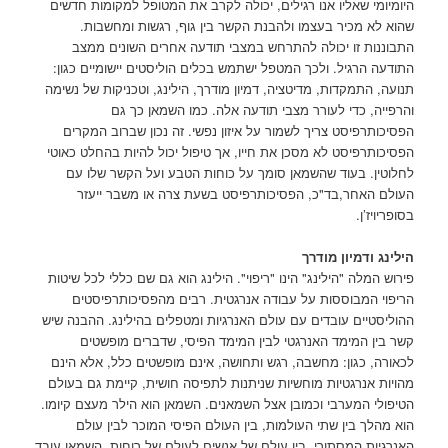
היומיומי שאליו אנו רגילים, יכולה לקרב את המטופל למקומות חדשים
שהוא לא מכיר בעצמו ולהבנת הקשר בין גוף, רגשות ומחשבות.
התבוננות זו יכולה להתרחש במצבי תודעה אחרים השונים ממצב
התודעה הרגיל. ולכך המטפל ישתמש בכלים הוליסטים יישומיים כגון:
תנועה, התמקדות, מדיטציה, דמיון מודרך, הילינג, וטכניקות של נשימה
והרפייה, כדי לעורר מצבי תודעה אלה. כמו השמאן כך גם
הפסיכותרפיסט צריך לשמור על איזון נפשי. זה נכון שברוב המקרים
הפסיכותרפיסט לא מסכן את חייו, אך טיפול יכול להיות בהחלט כאוטי
לחלוטין. בעוד שהשמאן סומך על כוחות הטבע ועל הקשר שלו עם
העולם האחר,בד"כ, הפסיכותרפיסט בשעת צרה או משבר ייעזר
בסופריויז’ן.
הילינג ודמיון מודרך
פירוש המלה "הילינג" הינו "ריפוי". הילינג הוא גם שם כללי לכל שיטות
הריפוי המבוססות על עבודה אנרגטית. רבים מהפסיכותרפיסטים
ההוליסטיים עובדים עם עולם האנרגיות ומטפלים בהילינג. ההבנה שיש
קשר בין המימד האנרגטי לבין המימד הפיסי, שדברים מופשטים
לכאורה, כגון: מחשבה, רגש ותחושה, אינם מופשטים כלל, אלא הינם
מהויות אנרגטיות מוחשיות שניתנות לתפיסה חושית, קיימת גם בעולם
הטיפולי המערבי וכמובן אצל השמאנים. השמאן הוא הילר מעצם קיומו.
הוא מהלך בין שתי העולמות, בין העולם הפיסי המוכר לבין עולם
האנרגיות המסתורי, בין עולם של אנשים לעולם של רוחות. השמאן עובד