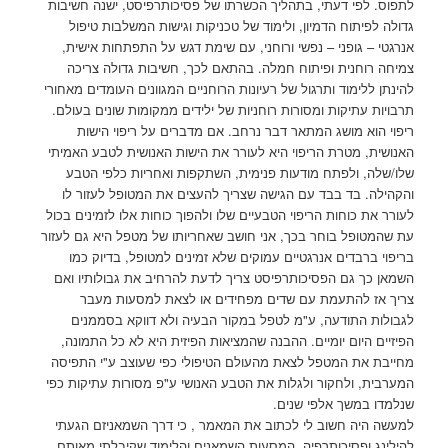
לתפוס. לפי דעתי, בתהליך הכשרתו של פסיכותרפיסט, ישנה חשיבות
גדולה לפיתוח הדמיון, ולימוד של טכניקות וגישות המשלבות טיפול
אנרגטי – גופני – נפשי ורוחני, עם שימת דגש על התפתחות אישית,
צמיחה רוחנית ופיתוח חמלה. בהתאם לכך, חשיבות גדולה צריכה
להינתן ללימוד ותרגול של רעיונות הרוחניים המגוונים העומדים מאחורי
תרבויות עתיקות ומסורות רוחניות של ילידים ממקומות שונים בעולם.
ריפוי הוא מושג המתאר דבר נרחב. אם מדברים על ריפוי הישות
האנושית, מטרת הריפוי היא לעורר את הישות האנושית לטבע האמיתי
שלו/שלה, ולפתח מודעות פנימית, השתקפות ואחריות כלפי הטבע
והקהילה. בד בבד עם הגישה שצריך להעצים את המטופל לעזור לו
לעורר את כוחות הריפוי הטבעיים שלו ולהפוך כוחות אלו לזמינים בכול
עת שהמטופל בוחר בכך, אני חושב שאחריותו של מטפל היא גם לעזור
בריפוי ברבדים אנרגטיים עמוקים שלא זמינים למטופל, בדיוק כמו
השמאן כך גם הפסיכותרפיסט צריך לדעת להרחיב את גבולותיו ואם
צריך אז להתעמת עם שדים מפחידים או לצאת למסעות מעבר
לגבולות התודעה, ע"מ לטפל במקור הבעיה ולא דווקא בסממנים
הפיזיים היום יומיים. ההבנה שהמציאות הפיזית היא לא כל התמונה,
מחייבת את המטפל לצאת מהעולם הטיפולי כפי שעוצב ע"י התפיסה
המערבית, ולחקור ולגלות את הטבע האנושי ע"פ מסורות עתיקות כפי
שנלמדו במשך אלפי שנים.
למעשה היה חשוב לי לכתוב את המאמר , כי דרך השמאניזם הגעתי
להילינג ופסיכותרפיה. המסעות השמאנים והלימוד שקיבלתי מאותם