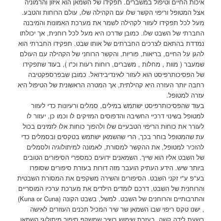
איכות החיים וטיפול במשברים. תפקידו של השמאן הוא איזון והרמוניה
אצל המטופל וריפוי הקשר שלו עם הקהילה שלו, עולם הרוחות והטבע.
מעל לכל תפקידו לעזור לקהילה לשמר את מערכת האמונות והמיבנה
החברתי של השבט שלו. כמובן שדרכו היא מעל לכל רוחנית, אך יכולתו
נמדדת בהתאם לצרכים החברתים של אותו שבט. תפקידו החברתי הוא
להגן על החיים, בריאות, פוריות, והקשר הרוחני של הקהילה עם העולם
שמעבר ( מוות , מחלות , משברים, רוחות רעות וכ"ו ), בעוד שתפקידו
של הפסיכותרפיסט הוא לעזור לאינדיבידואל. כמובן שבפרספקטיבה
רחבה יותר העזרה היא קהילתית, אך המטרה הראשונית של הטיפול היא
עזרה למטופל.
בעוד שהפסיכותרפיסט ישתמש במילים, סמלים ורעיונות כדי לעזור
למטופל בשינוי דרכיי החשיבה והדפוסים המזיקים לו וכמו כן, יעזור לו
לעורר את כוחות הריפוי הטבעיים שלו ולהפוך כוחות אלו לזמינים בכול
עת שהמטופל בוחר בכך, הרי שהשמאן ישתמש בטקסים ובסמלים כדי
להזכיר למטופל, את ההקשר למסורת, לאמונה למיתולוגיה ולסמלים
של השבט אליו הוא שייך. השמאנים ידועים כמספרי הסיפורים הטובים
ביותר שיש. הידע העתיק הועבר מזה דורות בעזרת סיפורים שסופרו
בע"פ ע"י זקני השבט. הסיפורים והשירה משקפים את המסורת השבטית
והרוחנית של השבט, דרכם לומדים הילדים את מערכת ערכיו המוסריים
והתרבותיים והרוחנים של השבט. למשל, בשבט הקונה (Kuna or Cuna)
, ישנו טקס ריפוי שבו השמאן שר שיר המכיל תכנים העוזרים לאישה
בשעת לידה קשה. בעזרת שימוש בשיר שמשקף סיפור מיתולוגי השמאן