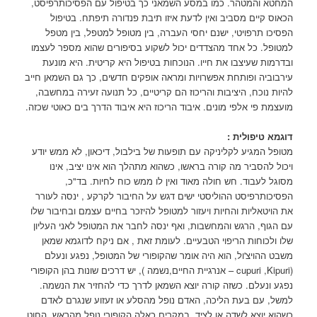
המחטא והמטהר. כמו במסע השמאני כך בטיפול עם הפסיכותרפיסט,
הכאוס קיים מסביב ואין לדעת איזו תיבת פנדורה תיפתח. בטיפול
הפסיכו תרפויטי, ישנם יחסי העברה, בין מטופל למטפל, בין מטפל
למטופל. כל אחד מהצדדים יכול לשקוע בסיפורים שהוא מספר לעצמו
ובדרמות שעיצבו את חייו. הנוכחות בטיפול היא קריטית. היא מונעת
עירבוביה ופותחת אפשרויות ומראה אופקים חדשים, כך גם השמאן חייב
להיות נוכח, היציבות והריכוז הם קריטיים, כל תנועה זעירה במחשבה,
מועצמת פי אלפי מונים. איבוד הריכוז היא איבוד הדרך בים כאוטי שכזה.
דוגמא טיפולית :
מטופל המגיע לקליניקה עם תופעות של בילבול, דיכאון, לא ממש יודע
ויכול להסביר מה קורה בראשו, כשהוא מתהלך הוא אינו יציב, אינו
מסוגל לעבוד. חש חולה מאוד ואין לו ממש כוח לחיות. בד"כ,
הפסיכותרפיסט ההוליסטי ישים דגש על החיבור לקרקע , ינסה לעורר
את הויטאליות והחיות ויעזור למטופל להיזכר בחיים עצמם ובחיבור שלו
עם הגוף, הרגש והמחשבות, ואף ינסה לחבר את המטופל לאני העליון
שלו ולכוחות הריפוי הטבעיים. לעומת זאת , אם ניקח לדוגמא שמאן
משבט ההויצ'ול, הוא היה אומר שהקופורי של המטופל, נפגע ונעלם
(cupuri ,Kipuri – אנרגיית החיים,נשמה ), יש דרכים שונות בהן הקופורי
נפגע ונעלם. כשזה קורה יוצא השמאן לדרך כדי להחזיר את הנשמה.
למשל, עם בעת הליכה, האדם נופל מהסלע או זעזוע שנגרם לאדם
כשהוא יוצא לשדה או לציד. במקרים כאלה הקופורי נופל מהראש, החוט