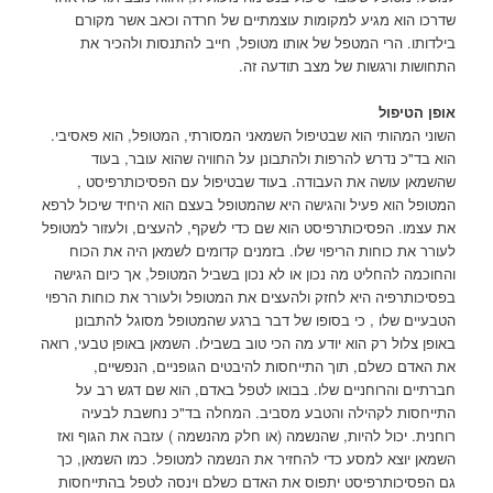
שדרכו הוא מגיע למקומות עוצמתיים של חרדה וכאב אשר מקורם
בילדותו. הרי המטפל של אותו מטופל, חייב להתנסות ולהכיר את
התחושות ורגשות של מצב תודעה זה.
אופן הטיפול
השוני המהותי הוא שבטיפול השמאני המסורתי, המטופל, הוא פאסיבי.
הוא בד"כ נדרש להרפות ולהתבונן על החוויה שהוא עובר, בעוד
שהשמאן עושה את העבודה. בעוד שבטיפול עם הפסיכותרפיסט ,
המטופל הוא פעיל והגישה היא שהמטופל בעצם הוא היחיד שיכול לרפא
את עצמו. הפסיכותרפיסט הוא שם כדי לשקף, להעצים, ולעזור למטופל
לעורר את כוחות הריפוי שלו. בזמנים קדומים לשמאן היה את הכוח
והחוכמה להחליט מה נכון או לא נכון בשביל המטופל, אך כיום הגישה
בפסיכותרפיה היא לחזק ולהעצים את המטופל ולעורר את כוחות הרפוי
הטבעיים שלו , כי בסופו של דבר ברגע שהמטופל מסוגל להתבונן
באופן צלול רק הוא יודע מה הכי טוב בשבילו. השמאן באופן טבעי, רואה
את האדם כשלם, תוך התייחסות להיבטים הגופניים, הנפשיים,
חברתיים והרוחניים שלו. בבואו לטפל באדם, הוא שם דגש רב על
התייחסות לקהילה והטבע מסביב. המחלה בד"כ נחשבת לבעיה
רוחנית. יכול להיות, שהנשמה (או חלק מהנשמה ) עזבה את הגוף ואז
השמאן יוצא למסע כדי להחזיר את הנשמה למטופל. כמו השמאן, כך
גם הפסיכותרפיסט יתפוס את האדם כשלם וינסה לטפל בהתייחסות